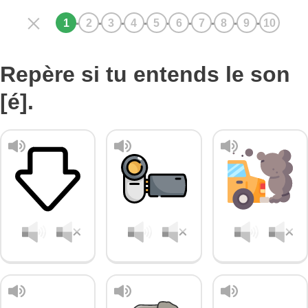
Repère si tu entends le son
[é].