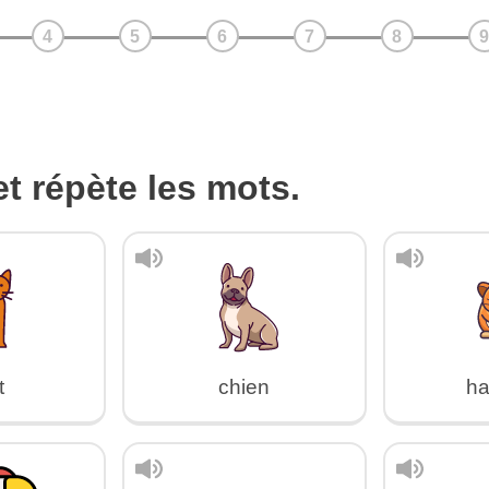
t répète les mots.
t
chien
ha