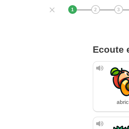
Ecoute e
abric