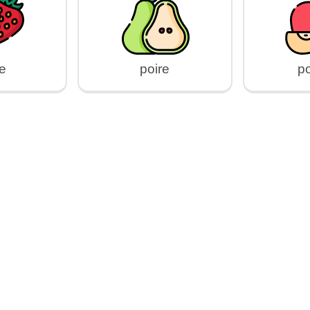
se
poire
p