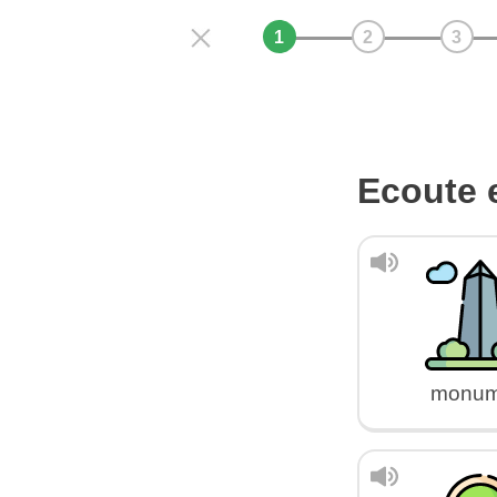
Ecoute e
monum